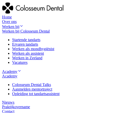
Home
Over ons
Werken bij
Werken bij Colosseum Dental
Startende tandarts
Ervaren tandarts
Werken als mondhygiënist
Werken als assistent
Werken in Zeeland
Vacatures
Academy
Academy
Colosseum Dental Talks
Aanmelden mentortraject
Opleiding tot tandartsassistent
Nieuws
Praktijkovername
Contact