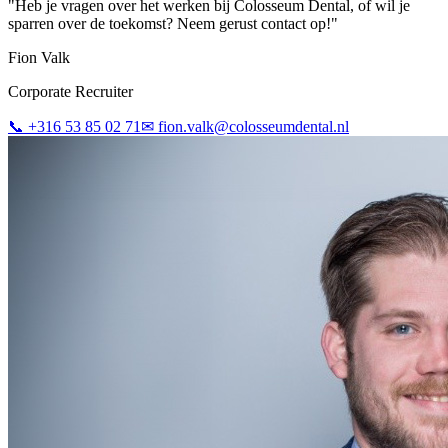
"
Heb je vragen over het werken bij Colosseum Dental, of wil je
sparren over de toekomst? Neem gerust contact op!
"
Fion Valk
Corporate Recruiter
📞
+316 53 85 02 71
✉
fion.valk@colosseumdental.nl