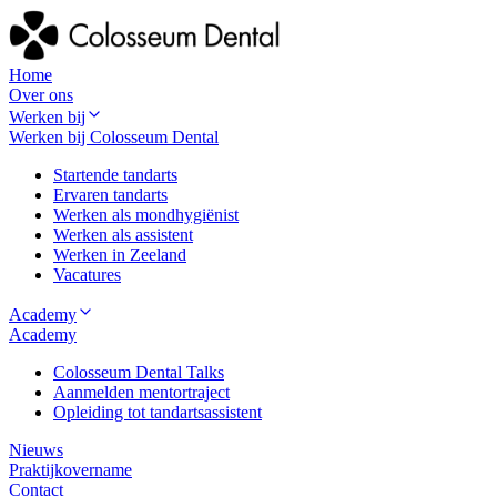
Home
Over ons
Werken bij
Werken bij Colosseum Dental
Startende tandarts
Ervaren tandarts
Werken als mondhygiënist
Werken als assistent
Werken in Zeeland
Vacatures
Academy
Academy
Colosseum Dental Talks
Aanmelden mentortraject
Opleiding tot tandartsassistent
Nieuws
Praktijkovername
Contact